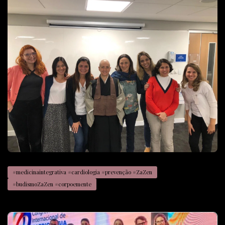
#medicinaintegrativa #cardiologia #prevenção #ZaZen
#budismoZaZen #corpoemente